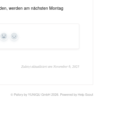
erden, werden am nächsten Montag
Yes
No
Zuletzt aktualisiert am November 6, 2025
©
Pafory by YUNIQU GmbH
2026.
Powered by
Help Scout